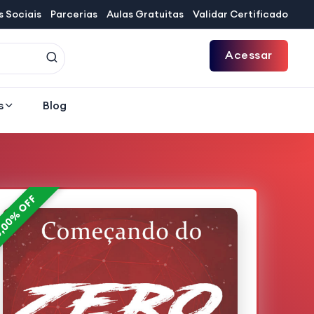
 Sociais
Parcerias
Aulas Gratuitas
Validar Certificado
Acessar
s
Blog
,00% OFF