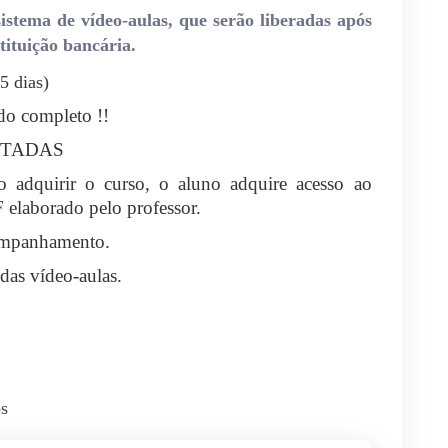
istema de vídeo-aulas, que serão liberadas após
ituição bancária.
5 dias)
do completo !!
MITADAS
o adquirir o curso, o aluno adquire acesso ao
elaborado pelo professor.
ompanhamento.
das vídeo-aulas.
os