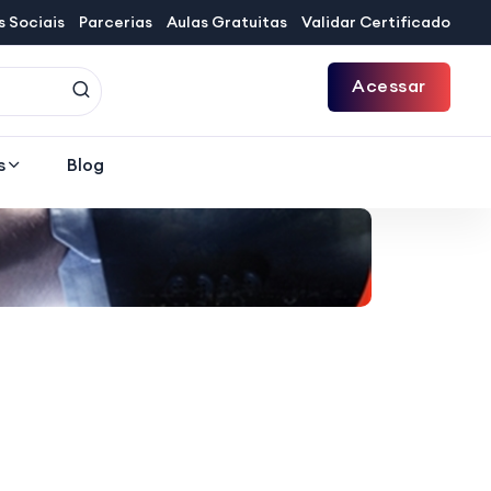
 Sociais
Parcerias
Aulas Gratuitas
Validar Certificado
Acessar
s
Blog