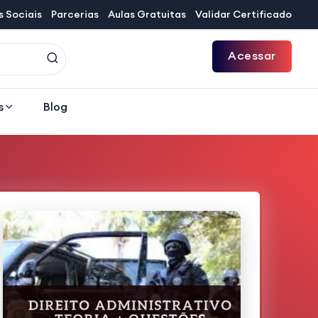
 Sociais
Parcerias
Aulas Gratuitas
Validar Certificado
Acessar
s
Blog