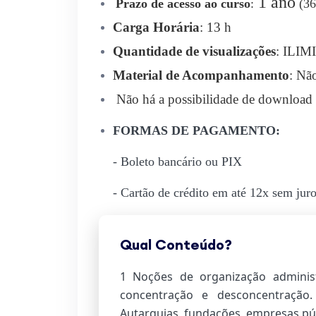
1 ano
Prazo de acesso ao curso
:
(36
Carga Horária
: 13 h
Quantidade de visualizações
: ILI
Material de Acompanhamento
: Nã
Não há a possibilidade de download 
FORMAS DE PAGAMENTO:
- Boleto bancário ou PIX
- Cartão de crédito em até 12x sem jur
Qual Conteúdo?
1 Noções de organização administra
concentração e desconcentração. 
Autarquias, fundações, empresas púb