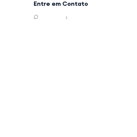
Entre em Contato
Whatsapp
:
+55 (21) 972281505