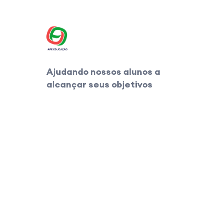
Ajudando nossos alunos a
alcançar seus objetivos
AFC EDUCAÇÃO
A AFC Educação é uma
instituição privada de ensino
conduzida por apaixonados
pelo ensino e advogados, que
pretendem colocar no
mercado cursos diferentes
dos já realizados, sem
burocracia, com ideias novas