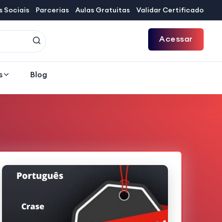
 Sociais
Parcerias
Aulas Gratuitas
Validar Certificado
Acessar
s
Blog