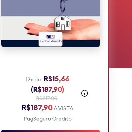
R$15,66
12x de
(R$187,90)
R$217,00
R$187,90
À VISTA
PagSeguro Credito