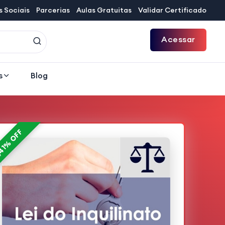
 Sociais
Parcerias
Aulas Gratuitas
Validar Certificado
Acessar
s
Blog
41% OFF